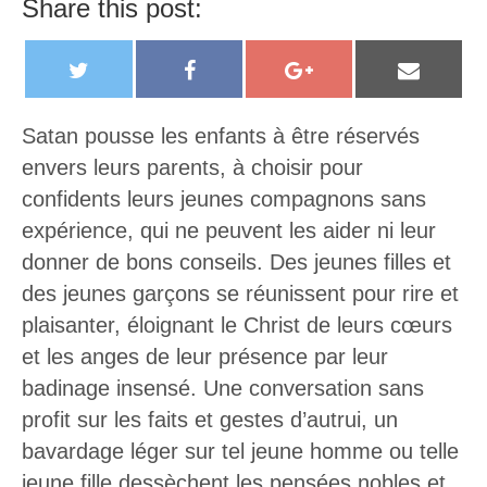
Share this post:
T
F
G
E
w
a
o
m
i
c
o
a
Satan pousse les enfants à être réservés
t
e
g
i
envers leurs parents, à choisir pour
t
b
l
l
confidents leurs jeunes compagnons sans
e
o
e
expérience, qui ne peuvent les aider ni leur
r
o
+
donner de bons conseils. Des jeunes filles et
k
des jeunes garçons se réunissent pour rire et
plaisanter, éloignant le Christ de leurs cœurs
et les anges de leur présence par leur
badinage insensé. Une conversation sans
profit sur les faits et gestes d’autrui, un
bavardage léger sur tel jeune homme ou telle
jeune fille dessèchent les pensées nobles et