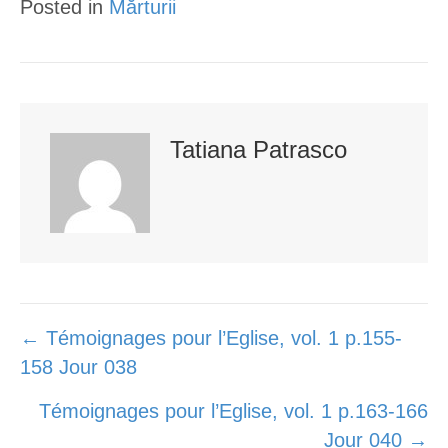
Posted in
Mărturii
e
o
e
r
o
+
k
Tatiana Patrasco
Posts
← Témoignages pour l’Eglise, vol. 1 p.155-
158 Jour 038
navigation
Témoignages pour l’Eglise, vol. 1 p.163-166
Jour 040 →