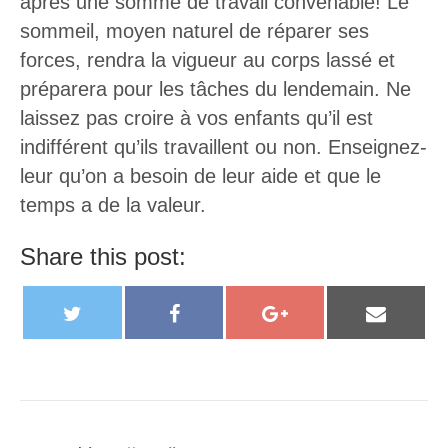
après une somme de travail convenable! Le
sommeil, moyen naturel de réparer ses
forces, rendra la vigueur au corps lassé et
préparera pour les tâches du lendemain. Ne
laissez pas croire à vos enfants qu’il est
indifférent qu’ils travaillent ou non. Enseignez-
leur qu’on a besoin de leur aide et que le
temps a de la valeur.
Share this post:
T
F
G
E
w
a
o
m
i
c
o
a
t
e
g
i
t
b
l
l