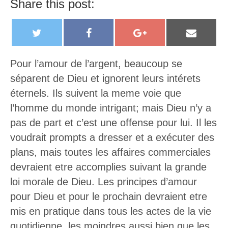
Share this post:
T
F
G
E
w
a
o
m
i
c
o
a
Pour l’amour de l’argent, beaucoup se
t
e
g
i
séparent de Dieu et ignorent leurs intérets
t
b
l
l
éternels. Ils suivent la meme voie que
e
o
e
l’homme du monde intrigant; mais Dieu n’y a
r
o
+
pas de part et c’est une offense pour lui. Il les
k
voudrait prompts a dresser et a exécuter des
plans, mais toutes les affaires commerciales
devraient etre accomplies suivant la grande
loi morale de Dieu. Les principes d’amour
pour Dieu et pour le prochain devraient etre
mis en pratique dans tous les actes de la vie
quotidienne, les moindres aussi bien que les