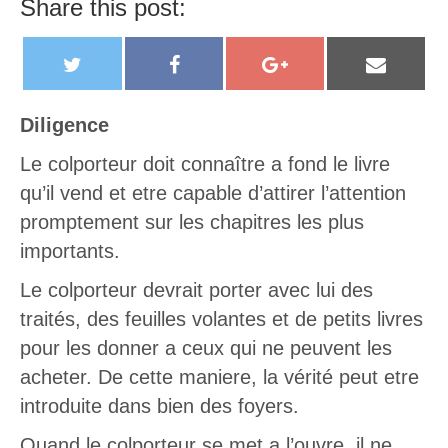
Share this post:
T
F
G
E
w
a
o
m
i
c
o
a
Diligence
t
e
g
i
Le colporteur doit connaître a fond le livre
t
b
l
l
qu’il vend et etre capable d’attirer l’attention
e
o
e
promptement sur les chapitres les plus
r
o
+
importants.
k
Le colporteur devrait porter avec lui des
traités, des feuilles volantes et de petits livres
pour les donner a ceux qui ne peuvent les
acheter. De cette maniere, la vérité peut etre
introduite dans bien des foyers.
Quand le colporteur se met a l’ouvre, il ne