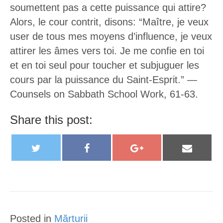
soumettent pas a cette puissance qui attire?
Alors, le cour contrit, disons: “Maître, je veux
user de tous mes moyens d’influence, je veux
attirer les âmes vers toi. Je me confie en toi
et en toi seul pour toucher et subjuguer les
cours par la puissance du Saint-Esprit.” —
Counsels on Sabbath School Work, 61-63.
Share this post:
T
F
G
E
w
a
o
m
i
c
o
a
t
e
g
i
t
b
l
l
Posted in
Mărturii
e
o
e