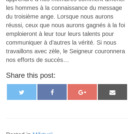
les hommes à la connaissance du message
du troisième ange. Lorsque nous aurons
réussi, ceux que nous aurons gagnés à la foi
emploieront à leur tour leurs talents pour
communiquer à d’autres la vérité. Si nous
travaillons avec zèle, le Seigneur couronnera
nos efforts de succès…
Share this post:
T
F
G
E
w
a
o
m
i
c
o
a
t
e
g
i
t
b
l
l