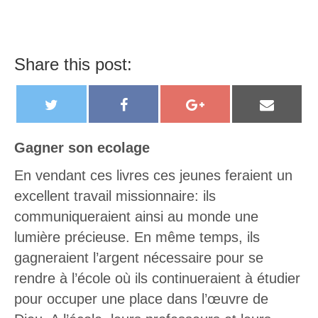
Share this post:
T
F
G
E
w
a
o
m
i
c
o
a
Gagner son ecolage
t
e
g
i
En vendant ces livres ces jeunes feraient un
t
b
l
l
excellent travail missionnaire: ils
e
o
e
communiqueraient ainsi au monde une
r
o
+
lumière précieuse. En même temps, ils
k
gagneraient l’argent nécessaire pour se
rendre à l’école où ils continueraient à étudier
pour occuper une place dans l’œuvre de