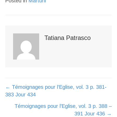
Posted in
Mărturii
e
o
e
r
o
+
k
Tatiana Patrasco
Posts
← Témoignages pour l’Eglise, vol. 3 p. 381-
383 Jour 434
navigation
Témoignages pour l’Eglise, vol. 3 p. 388 –
391 Jour 436 →