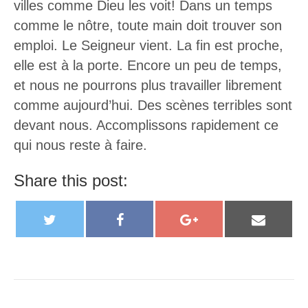
villes comme Dieu les voit! Dans un temps
comme le nôtre, toute main doit trouver son
emploi. Le Seigneur vient. La fin est proche,
elle est à la porte. Encore un peu de temps,
et nous ne pourrons plus travailler librement
comme aujourd’hui. Des scènes terribles sont
devant nous. Accomplissons rapidement ce
qui nous reste à faire.
Share this post:
T
F
G
E
w
a
o
m
i
c
o
a
t
e
g
i
t
b
l
l