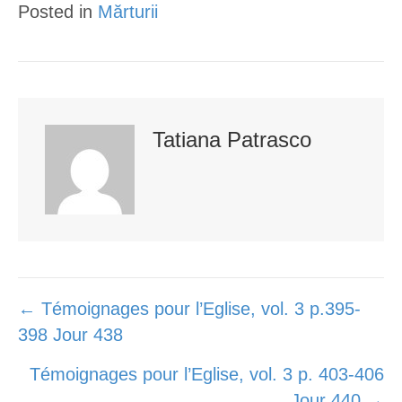
Posted in
Mărturii
e
o
e
r
o
+
k
Tatiana Patrasco
Posts
← Témoignages pour l’Eglise, vol. 3 p.395-
398 Jour 438
navigation
Témoignages pour l’Eglise, vol. 3 p. 403-406
Jour 440 →