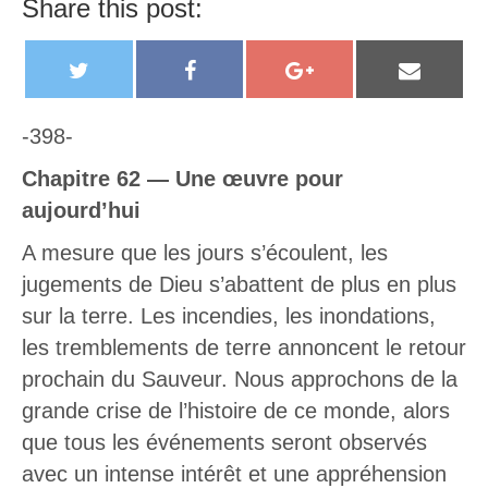
Share this post:
T
F
G
E
w
a
o
m
i
c
o
a
-398-
t
e
g
i
Chapitre 62 — Une œuvre pour
t
b
l
l
aujourd’hui
e
o
e
A mesure que les jours s’écoulent, les
r
o
+
jugements de Dieu s’abattent de plus en plus
k
sur la terre. Les incendies, les inondations,
les tremblements de terre annoncent le retour
prochain du Sauveur. Nous approchons de la
grande crise de l’histoire de ce monde, alors
que tous les événements seront observés
avec un intense intérêt et une appréhension