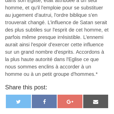
dans son Eglise, était attribuée à un seul
homme, et qu’il l’emploie pour se substituer
au jugement d’autrui, l’ordre biblique s’en
trouverait changé. L’influence de Satan serait
des plus subtiles sur l’esprit de cet homme, et
parfois même presque irrésistible. L’ennemi
aurait ainsi l’espoir d’exercer cette influence
sur un grand nombre d’esprits. Accordons à
la plus haute autorité dans l’Eglise ce que
nous sommes enclins à accorder à un
homme ou à un petit groupe d’hommes.*
Share this post:
T
F
G
E
w
a
o
m