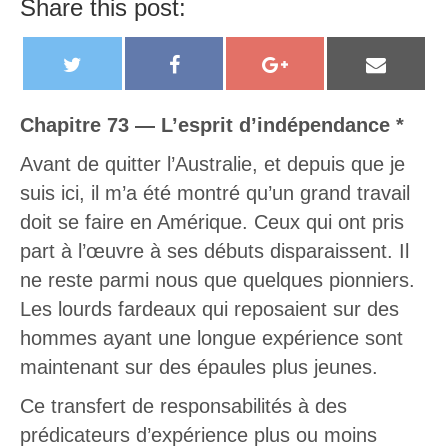
Share this post:
T
F
G
E
w
a
o
m
i
c
o
a
Chapitre 73 — L’esprit d’indépendance *
t
e
g
i
Avant de quitter l’Australie, et depuis que je
t
b
l
l
suis ici, il m’a été montré qu’un grand travail
e
o
e
doit se faire en Amérique. Ceux qui ont pris
r
o
+
part à l’œuvre à ses débuts disparaissent. Il
k
ne reste parmi nous que quelques pionniers.
Les lourds fardeaux qui reposaient sur des
hommes ayant une longue expérience sont
maintenant sur des épaules plus jeunes.
Ce transfert de responsabilités à des
prédicateurs d’expérience plus ou moins