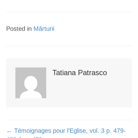
i
c
o
a
t
e
g
i
t
b
l
l
Posted in
Mărturii
e
o
e
r
o
+
k
Tatiana Patrasco
Posts
← Témoignages pour l’Eglise, vol. 3 p. 479-