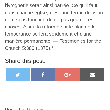
l’ivrognerie serait ainsi barrée. Ce qu’il faut
dans chaque église, c’est une ferme décision
de ne pas toucher, de ne pas goûter ces
choses. Alors, la réforme sur le plan de la
tempérance se fera solidement et d’une
manière permanente. — Testimonies for the
Church 5:380 (1875).*
Share this post:
T
F
G
E
w
a
o
m
i
c
o
a
t
e
g
i
t
b
l
l
Posted in
Mărturii