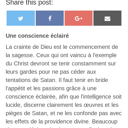
Share this post:
T
F
G
E
w
a
o
m
i
c
o
a
Une conscience éclairé
t
e
g
i
La crainte de Dieu est le commencement de
t
b
l
l
la sagesse. Ceux qui ont vaincu à l’exemple
e
o
e
du Christ devront se tenir constamment sur
r
o
+
leurs gardes pour ne pas céder aux
k
tentations de Satan. Il faut tenir en bride
l’appétit et les passions grâce à une
conscience éclairée, afin que l’intelligence soit
lucide, discerne clairement les œuvres et les
pièges de Satan, et ne les confonde pas avec
les effets de la providence divine. Beaucoup