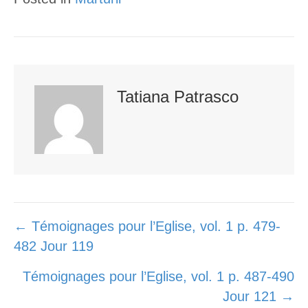
e
o
e
r
o
+
k
Tatiana Patrasco
Posts
← Témoignages pour l’Eglise, vol. 1 p. 479-
482 Jour 119
navigation
Témoignages pour l’Eglise, vol. 1 p. 487-490
Jour 121 →