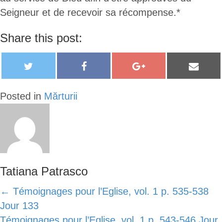
Seigneur et de recevoir sa récompense.*
Share this post:
T
F
G
E
w
a
o
m
i
c
o
a
Posted in
Mărturii
t
e
g
i
t
b
l
l
e
o
e
r
o
+
k
Tatiana Patrasco
Posts
← Témoignages pour l’Eglise, vol. 1 p. 535-538
Jour 133
navigation
Témoignages pour l’Eglise, vol. 1 p. 543-546 Jour