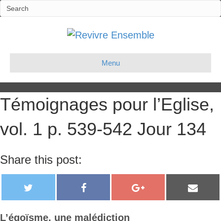
Menu
Témoignages pour l’Eglise,
vol. 1 p. 539-542 Jour 134
Share this post:
T
F
G
E
w
a
o
m
i
c
o
a
L’égoïsme, une malédiction