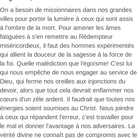
t
e
g
i
On a besoin de missionnaires dans nos grandes
t
b
l
l
villes pour porter la lumière à ceux qui sont assis
e
o
e
à l’ombre de la mort. Pour amener les âmes
r
o
+
fatiguées à s’en remettre au Rédempteur
k
miséricordieux, il faut des hommes expérimentés
qui allient la douceur de la sagesse à la force de
la foi. Quelle malédiction que l’égoïsme! C’est lui
qui nous empêche de nous engager au service de
Dieu, qui ferme nos oreilles aux injonctions du
devoir, alors que tout cela devrait enflammer nos
cœurs d’un zèle ardent. Il faudrait que toutes nos
énergies soient soumises au Christ. Nous joindre
à ceux qui répandent l’erreur, c’est travailler pour
le mal et donner l’avantage à nos adversaires. La
vérité divine ne connaît pas de compromis avec le